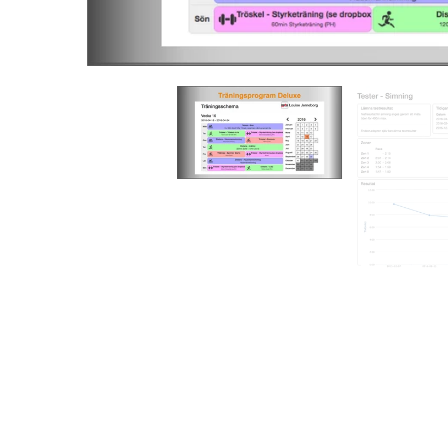
Hellasgården, Sthlm
Så säger d
Simsafari - Drevviken,
Sthlm
LÖPNIN
Simsafari Tyresö o
Teknikcoa
Tyresta SwimHike -
filmad löp
Sthlm
Löp-PT To
Simsafari - Tyresta
Löp-PT Ma
Swimrun, Sthlm
Därför ska
Crawlkurs intensiv,
löpteknik
Farsta
Dina löptr
Simträning Deluxe
Guide
Så säger d
Deluxe Farter
TRIATHL
Måndagar
Deluxe Variation
Big Day 25 
Onsdagar
Hellasgår
Deluxe Distans
Tri-PT Pål
Torsdagar
Tri-PT Mar
Deluxe, lördagar -
Wetterhor