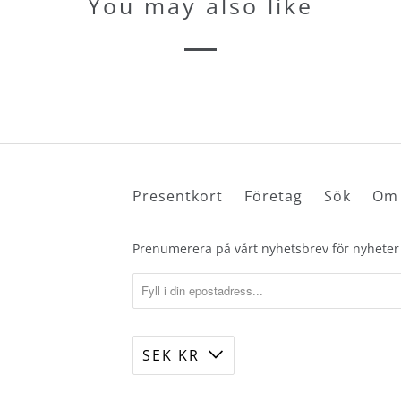
You may also like
depterna
LINGAR
l Török
ärare
Presentkort
Företag
Sök
Om 
Prenumerera på vårt nyhetsbrev för nyheter
SEK KR