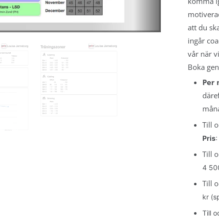
komma ig
eltagarna
motiverad
G
att du sk
ingår coa
ching &
analys
vår när 
mas, Sthlm
Boka geno
rtin, Malmö
Per
 du träna
däre
måna
änare
Till
eltagarna
Pris
:
ON
Till
juli -
4 500
den
Till
 Török
kr (s
tin
Till
n