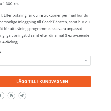
a 1 300 kr).
l:
Efter bokning får du instruktioner per mail hur du
 personliga inloggning till CoachTjänsten, samt hur du
nkät för att träningsprogrammet ska vara anpassat
gängliga träningstid samt efter dina mål (t ex avseende
 A-tävling).
D
LÄGG TILL I KUNDVAGNEN