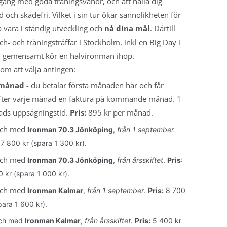
ång med goda träningsvanor, och att hålla dig
 och skadefri. Vilket i sin tur ökar sannolikheten för
a vara i ständig utveckling och
nå dina mål
. Därtill
ch- och träningsträffar i Stockholm, inkl en Big Day i
vi gemensamt kör en halvironman ihop.
m att välja antingen:
 månad
- du betalar första månaden här och får
fter varje månad en faktura på kommande månad. 1
ds uppsägningstid.
Pris:
895 kr per månad.
 och med
Ironman 70.3 Jönköping
,
från 1 september.
 7 800 kr (spara 1 300 kr).
 och med
Ironman 70.3 Jönköping
,
från årsskiftet
.
Pris
:
 kr (spara 1 000 kr).
 och med
Ironman Kalmar
,
från 1 september
.
Pris:
8 700
para 1 600 kr).
 och med
Ironman Kalmar
,
från årsskiftet
.
Pris:
5 400 kr