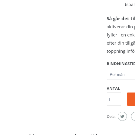
(spar
 -
RI
Så går det til
eluxe -
aktiverar din
fyller i en e
NG
efter din till
riser
toppning inför
det
BINDNINGSTI
rogram
rogram &
ANTAL
eluxe
her
Dela: