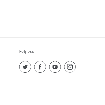
Så säger a
YOGA &
BEHAND
Yoga-PT På
Dina Yogal
Följ oss