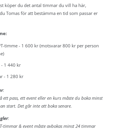
st köper du det antal timmar du vill ha här,
du Tomas för att bestämma en ti
d som passar er
me:
PT-timme -
1 600 kr (motsvarar 800 kr per person
e)
 -
1 440 kr
r -
1 280 kr
er
:
på ett pass, ett event eller en kurs måste du boka minst
n start. Det går inte att boka senare.
gler
:
 PT-timmar & event måste avbokas minst 24 timmar