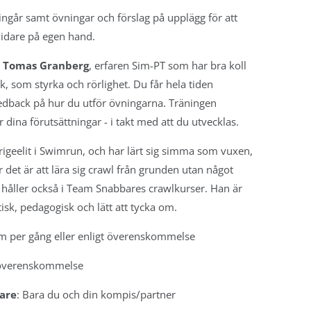
ingår samt övningar och förslag på upplägg för att
idare på egen hand.
r
Tomas Granberg
, erfaren Sim-PT som har bra koll
k, som styrka och rörlighet. Du får hela tiden
eedback på hur du utför övningarna. Träningen
 dina förutsättningar - i takt med att du utvecklas.
igeelit i Swimrun, och har lärt sig simma som vuxen,
r det är att lära sig crawl från grunden utan något
 håller också i Team Snabbares crawlkurser. Han är
isk, pedagogisk och lätt att tycka om.
tim per gång eller enligt överenskommelse
t överenskommelse
gare
: Bara du och din kompis/partner