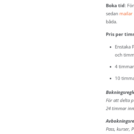
Boka tid
:
För
 -
sedan
mailar
RI
båda.
eluxe -
Pris per tim
NG
Enstaka 
riser
och timm
det
4 timmar
rogram
10 timma
rogram &
eluxe
Bokningsregl
her
För att delta 
24 timmar inna
Avbokningsre
Pass, kurser,