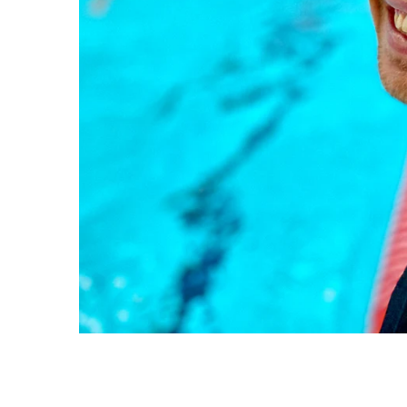
Hellasgården, Sthlm
Så säger d
Simsafari - Drevviken,
Sthlm
LÖPNIN
Simsafari Tyresö o
Teknikcoa
Tyresta SwimHike -
filmad löp
Sthlm
Löp-PT To
Simsafari - Tyresta
Löp-PT Ma
Swimrun, Sthlm
Därför ska
Crawlkurs intensiv,
löpteknik
Farsta
Dina löptr
Simträning Deluxe
Guide
Så säger d
Deluxe Farter
TRIATHL
Måndagar
Deluxe Variation
Big Day 25 
Onsdagar
Hellasgår
Deluxe Distans
Tri-PT Pål
Torsdagar
Tri-PT Mar
Deluxe, lördagar -
Wetterhor