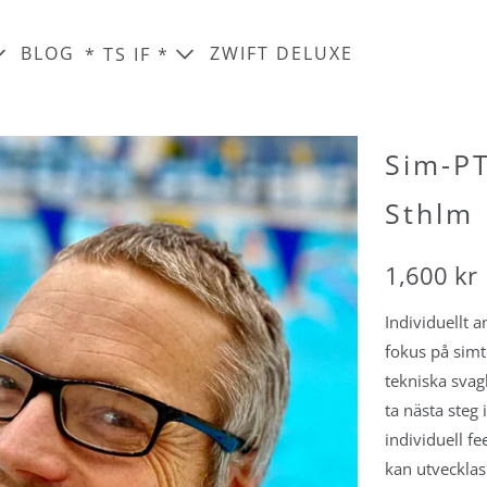
BLOG
ZWIFT DELUXE
* TS IF *
&
ÖLUFF MED CYKEL,
PERSONER
GSRESAN
KANARIEÖARNA 15-
gruppcykling
Marika Török
LLORCA I
24 JANUARI 2027
Sim-P
till
Martin Wetterhorn
BLI MEDLEM
 höst
Sthlm
Mattias Weineson
SA I
januari till
 TILL
TÄVLINGSLICENS
Pål Török
ria
ANARIA
SIMNING, TILLÄGG
1,600 kr
Tomas Granberg
cykel,
MEDLEMSFÖRMÅNER
rna 15-24
Ulf Hausmann
27
Individuellt 
PRESENTKORT
fokus på simte
ål
tekniska svag
uo, Pål
ta nästa steg
xe
individuell fe
kan utvecklas
coacher