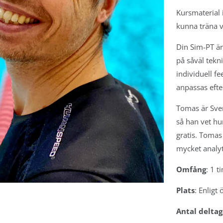
eltagarna
Kursmaterial 
kunna träna v
G
ching &
Din Sim-PT ä
analys
på såväl tekni
mas, Sthlm
individuell f
rtin, Malmö
anpassas efter
 du träna
Tomas är Sver
änare
så han vet hu
eltagarna
gratis. Tomas
mycket analyt
ON
Omfång
: 1 
juli -
den
Plats
: Enlig
 Török
tin
Antal delta
n