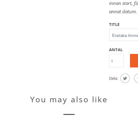
innan start, f
depterna
annat datum.
TITLE
LINGAR
l Török
ärare
ANTAL
Dela:
You may also like