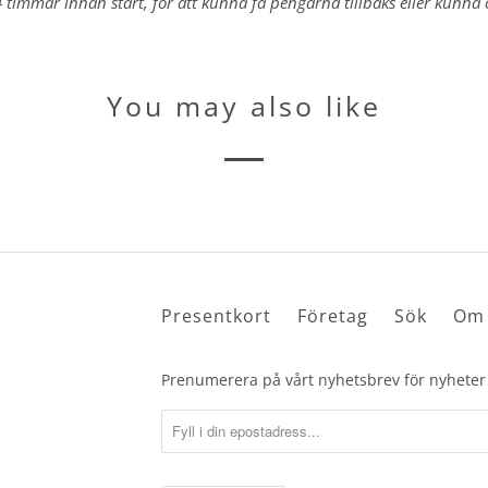
 timmar innan start, för att kunna få pengarna tillbaks eller kunna
depterna
LINGAR
You may also like
l Török
ärare
Presentkort
Företag
Sök
Om 
Prenumerera på vårt nyhetsbrev för nyheter