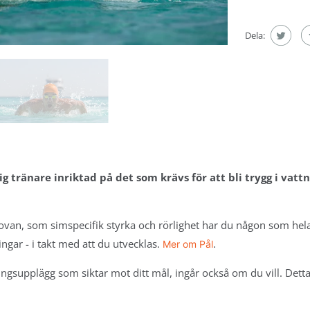
eltagarna
Dela:
G
ching &
analys
mas, Sthlm
rtin, Malmö
 du träna
änare
ig tränare inriktad på det som krävs för att bli trygg i vat
eltagarna
ON
ovan, som simspecifik styrka och rörlighet har du någon som hela 
juli -
ngar - i takt med att du utvecklas.
.
Mer om Pål
den
 Török
räningsupplägg som siktar mot ditt mål, ingår också om du vill. 
tin
n