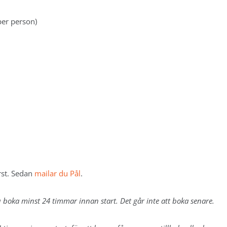
 -
per person)
RI
eluxe -
NG
riser
det
rogram
rogram &
eluxe
her
örst. Sedan
mailar du Pål
.
du boka minst 24 timmar innan start. Det går inte att boka senare.