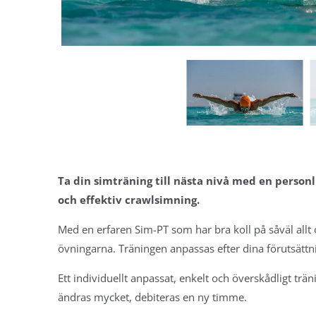
Hellasgården, Sthlm
Så säger d
Simsafari - Drevviken,
Sthlm
LÖPNIN
Simsafari Tyresö o
Teknikcoa
Tyresta SwimHike -
filmad löp
Sthlm
Löp-PT To
Simsafari - Tyresta
Löp-PT Ma
Swimrun, Sthlm
Därför ska
Crawlkurs intensiv,
löpteknik
Farsta
Dina löptr
Simträning Deluxe
Ta din simträning till nästa nivå med en personl
Guide
Så säger d
och effektiv crawlsimning.
Deluxe Farter
TRIATHL
Måndagar
Med en erfaren Sim-PT som har bra koll på såväl allt 
Deluxe Variation
Big Day 25 
övningarna. Träningen anpassas efter dina förutsättni
Onsdagar
Hellasgår
Deluxe Distans
Tri-PT Pål
Ett individuellt anpassat, enkelt och överskådligt t
Torsdagar
Tri-PT Mar
ändras mycket, debiteras en ny timme.
Deluxe, lördagar -
Wetterhor