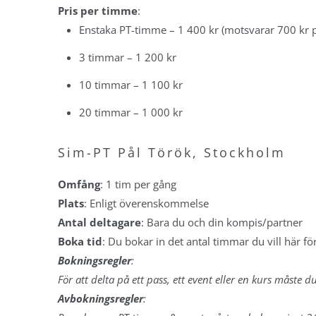
Eriksdal
Pris per timme
:
SWIMRUN
Deluxe, lördagar -
Enstaka PT-timme – 1 400 kr (motsvarar 700 kr 
SIMSAFA
Nälsta
Swimrun D
3 timmar – 1 200 kr
Simutmaningen
Simsafaris
Deluxe Lördagar
10 timmar – 1 100 kr
Teknikcoaching med
COACHI
filmad simanalys
20 timmar – 1 000 kr
Nivåer & p
Sim-PT Ulf
Så funkar 
Sim-PT Tomas
Sim-PT Pål Török, Stockholm
Träningsp
Sim-PT Pål
Deluxe
Omfång
: 1 tim per gång
Sim-PT Martin, Malmö
Träningsp
Plats
: E
nligt överenskommelse
Träning D
Sim-PT Duo Ulf
Antal deltagare
: Bara du och din kompis/partner
Våra coac
Sim-PT Duo Tomas
Boka tid
: Du bokar in det antal timmar du vill här f
Start
Sim-PT Duo Pål
Bokningsregler
:
Plus
Dina simcoacher
För att delta på ett pass, ett event eller en kurs måste 
Deluxe
Så säger deltagarna
Avbokningsregler
:
Därför