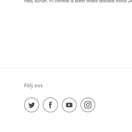
Pass, kurser, PT-timmar & event måste avbokas minst 24
Så säger a
YOGA &
BEHAND
Yoga-PT På
Dina Yogal
Följ oss