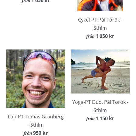
1 050 kr
från
Cykel-PT Pål Török -
Sthlm
1 050 kr
från
Yoga-PT Duo, Pål Török -
Sthlm
Löp-PT Tomas Granberg
1 150 kr
från
- Sthlm
950 kr
från